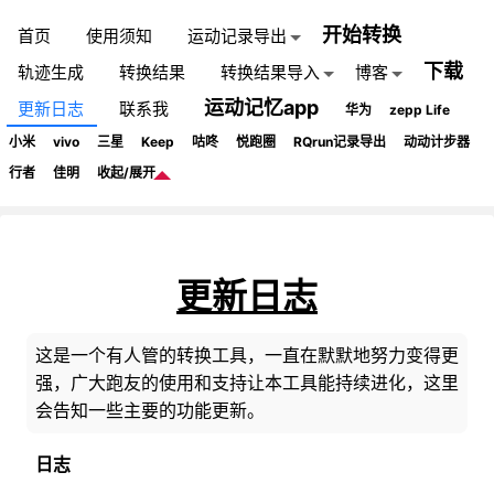
开始转换
首页
使用须知
运动记录导出
下载
轨迹生成
转换结果
转换结果导入
博客
运动记忆app
更新日志
联系我
华为
zepp Life
小米
vivo
三星
Keep
咕咚
悦跑圈
RQrun记录导出
动动计步器
行者
佳明
收起/展开
更新日志
这是一个有人管的转换工具，一直在默默地努力变得更
强，广大跑友的使用和支持让本工具能持续进化，这里
会告知一些主要的功能更新。
日志