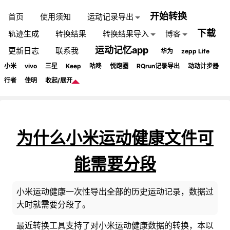
开始转换
首页
使用须知
运动记录导出
下载
轨迹生成
转换结果
转换结果导入
博客
运动记忆app
更新日志
联系我
华为
zepp Life
小米
vivo
三星
Keep
咕咚
悦跑圈
RQrun记录导出
动动计步器
行者
佳明
收起/展开
为什么小米运动健康文件可
能需要分段
小米运动健康一次性导出全部的历史运动记录，数据过
大时就需要分段了。
最近转换工具支持了对小米运动健康数据的转换，本以