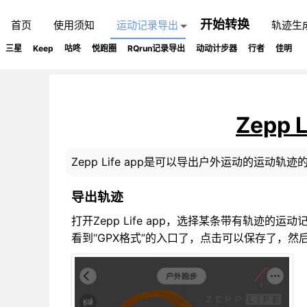
开始转换
首页
使用须知
运动记录导出
轨迹生
三星
Keep
咕咚
悦跑圈
RQrun记录导出
动动计步器
行者
佳明
Zepp
Zepp Life app是可以导出户外运动的运
导出轨迹
打开Zepp Life app，选择某条带有轨迹的
看到“GPX格式”的入口了，点击可以保存了，然