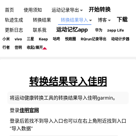
开始转换
首页
使用须知
运动记录导出
下载
轨迹生成
转换结果
转换结果导入
博客
运动记忆app
更新日志
联系我
华为
zepp Life
小米
vivo
三星
Keep
咕咚
悦跑圈
RQrun记录导出
动动计步器
行者
佳明
收起/展开
转换结果导入佳明
将运动健康转换工具的转换结果导入佳明garmin。
登录
佳明官网
登录后若找不到导入入口也可以在右上角附近找到入口
“导入数据”