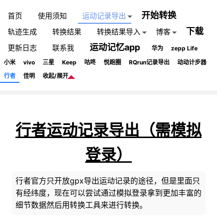
开始转换
首页
使用须知
运动记录导出
下载
轨迹生成
转换结果
转换结果导入
博客
运动记忆app
更新日志
联系我
华为
zepp Life
小米
vivo
三星
Keep
咕咚
悦跑圈
RQrun记录导出
动动计步器
行者
佳明
收起/展开
行者运动记录导出（需模拟
登录）
行者官方只开放gpx导出运动记录的途径，但是里面只
有经纬度，现在可以尝试通过模拟登录拿到更加丰富的
细节数据然后用转换工具来进行转换。