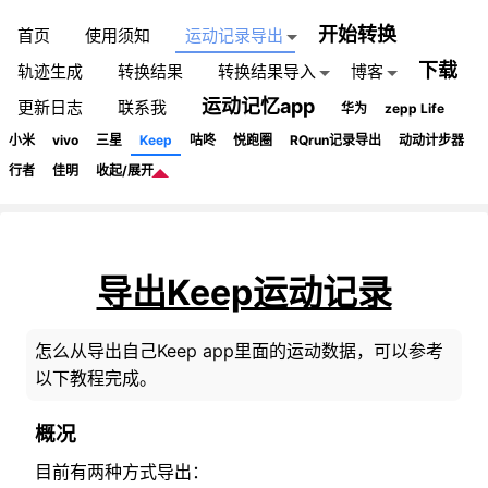
开始转换
首页
使用须知
运动记录导出
下载
轨迹生成
转换结果
转换结果导入
博客
运动记忆app
更新日志
联系我
华为
zepp Life
小米
vivo
三星
Keep
咕咚
悦跑圈
RQrun记录导出
动动计步器
行者
佳明
收起/展开
导出Keep运动记录
怎么从导出自己Keep app里面的运动数据，可以参考
以下教程完成。
概况
目前有两种方式导出：