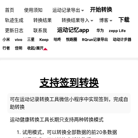
开始转换
首页
使用须知
运动记录导出
下载
轨迹生成
转换结果
转换结果导入
博客
运动记忆app
更新日志
联系我
华为
zepp Life
小米
vivo
三星
Keep
咕咚
悦跑圈
RQrun记录导出
动动计步器
行者
佳明
收起/展开
支持签到转换
可在运动记录转换工具微信小程序中实现签到，完成自
助转换
运动健康转换工具长期只支持两种转换模式
试用模式，可以转换全部数据的前20条数据