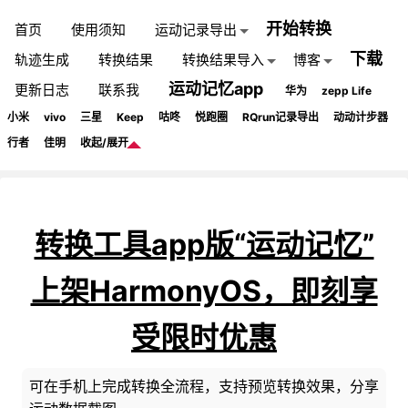
开始转换
首页
使用须知
运动记录导出
下载
轨迹生成
转换结果
转换结果导入
博客
运动记忆app
更新日志
联系我
华为
zepp Life
小米
vivo
三星
Keep
咕咚
悦跑圈
RQrun记录导出
动动计步器
行者
佳明
收起/展开
转换工具app版“运动记忆”
上架HarmonyOS，即刻享
受限时优惠
可在手机上完成转换全流程，支持预览转换效果，分享