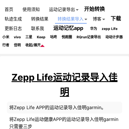
开始转换
首页
使用须知
运动记录导出
下载
轨迹生成
转换结果
转换结果导入
博客
运动记忆app
更新日志
联系我
华为
zepp Life
小米
vivo
三星
Keep
咕咚
悦跑圈
RQrun记录导出
动动计步器
行者
佳明
收起/展开
Zepp Life运动记录导入佳
明
将Zepp Life APP的运动记录导入佳明garmin。
将Zepp Life运动健康APP的运动记录导入佳明garmin
只需要三步