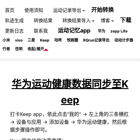
开始转换
首页
使用须知
运动记录导出
下载
轨迹生成
转换结果
转换结果导入
博客
运动记忆app
更新日志
联系我
华为
zepp Life
小米
vivo
三星
Keep
咕咚
悦跑圈
RQrun记录导出
动动计步器
行者
佳明
收起/展开
华为运动健康数据同步至K
eep
打卡Keep app，依此点击"我的" -> 左上角的三条横杠
-> 设备与应用 -> 添加设备 -> 华为运动健康，然后根
据步骤操作即可。